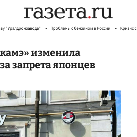
аву "Уралдронзавода"
Проблемы с бензином в России
Кризис с
камэ» изменила
за запрета японцев