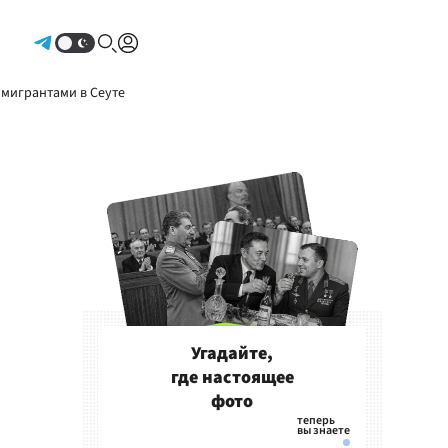
Авторизоваться
 мигрантами в Сеуте
Угадайте,
где настоящее
фото