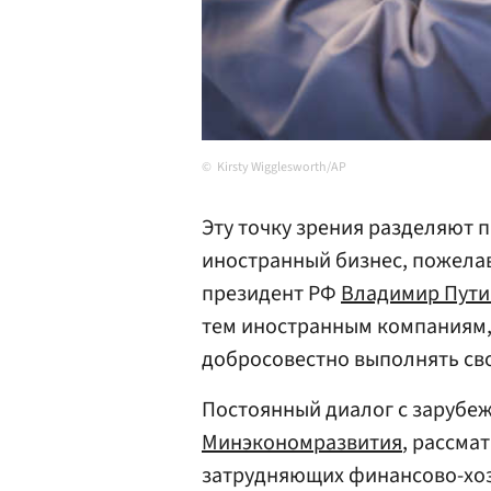
Kirsty Wigglesworth/AP
Эту точку зрения разделяют 
иностранный бизнес, пожелав
президент РФ
Владимир Пути
тем иностранным компаниям, 
добросовестно выполнять сво
Постоянный диалог с заруб
Минэкономразвития
, рассма
затрудняющих финансово-хоз