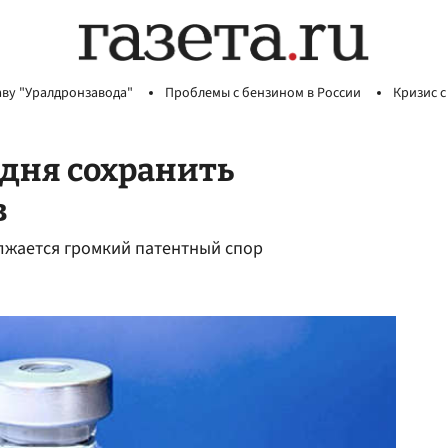
аву "Уралдронзавода"
Проблемы с бензином в России
Кризис с
годня сохранить
в
жается громкий патентный спор