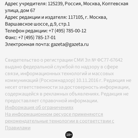
Адрес учредителя: 125239, Россия, Москва, Коптевская
улица, дом 67
Адрес редакции и издателя:
117105
, г.
Москва
,
Варшавское шоссе, д.9, стр.1
Телефон редакции:
+7 (495) 785-00-12
Факс:
+7 (495) 785-17-01
Электронная почта:
gazeta@gazeta.ru
Свидетельство о регистрации СМИ Эл № ФС77-67642
выдано федеральной службой по надзору в сфере
связи, информационных технологий и массовых
коммуникаций (Роскомнадзор) 10.11.2016 г. Редакция не
несет ответственности за достоверность информации,
содержащейся в рекламных объявлениях. Редакция не
предоставляет справочной информации.
Информация об ограничениях
На информационном ресурсе применяются
рекомендательные технологии в соответствии с
Правилами
18+