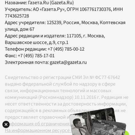
Название:
Газета.Ru
(Gazeta.Ru)
Учредитель:
АО «Газета.Ру»
, ОГРН 1067761730376, ИНН
7743625728
Адрес учредителя: 125239, Россия, Москва, Коптевская
улица, дом 67
Адрес редакции и издателя:
117105
, г.
Москва
,
Варшавское шоссе, д.9, стр.1
Телефон редакции:
+7 (495) 785-00-12
Факс:
+7 (495) 785-17-01
Электронная почта:
gazeta@gazeta.ru
Свидетельство о регистрации СМИ Эл № ФС77-67642
выдано федеральной службой по надзору в сфере
связи, информационных технологий и массовых
коммуникаций (Роскомнадзор) 10.11.2016 г. Редакция не
несет ответственности за достоверность информации,
содержащейся в рекламных объявлениях. Редакция не
предоставляет справочной информации.
Информация об ограничениях
На информационном ресурсе применяются