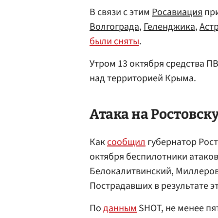
В связи с этим
Росавиация
при
Волгограда
,
Геленджика
,
Аст
были сняты
.
Утром 13 октября средства П
над территорией Крыма.
Атака на Ростовск
Как
сообщил
губернатор Рос
октября беспилотники атаков
Белокалитвинский, Миллеров
Пострадавших в результате эт
По
данным
SHOT, не менее пя