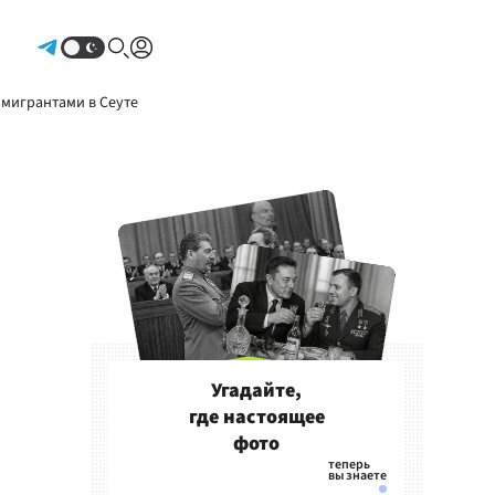
Авторизоваться
 мигрантами в Сеуте
Угадайте,
где настоящее
фото