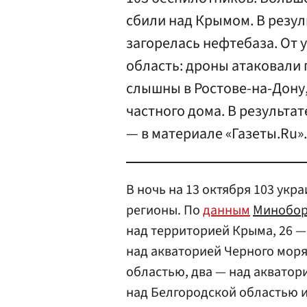
сбили над Крымом. В резул
загорелась нефтебаза. От 
область: дроны атаковали 
слышны в Ростове-на-Дону
частного дома. В результа
— в материале «Газеты.Ru».
В ночь на 13 октября 103 ук
регионы. По
данным
Минобор
над территорией Крыма, 26 —
над акваторией Черного моря
областью, два — над акватор
над Белгородской областью 