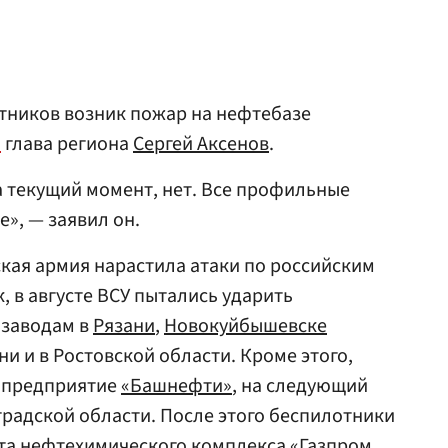
тников возник пожар на нефтебазе
л
глава региона
Сергей Аксенов
.
 текущий момент, нет. Все профильные
», — заявил он.
кая армия нарастила атаки по российским
, в августе ВСУ пытались ударить
заводам в
Рязани
,
Новокуйбышевске
ни и в Ростовской области. Кроме этого,
и предприятие
«Башнефти»
, на следующий
радской области. После этого беспилотники
кта нефтехимического комплекса
«Газпром