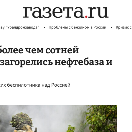
аву "Уралдронзавода"
Проблемы с бензином в России
Кризис с
более чем сотней
загорелись нефтебаза и
ких беспилотника над Россией