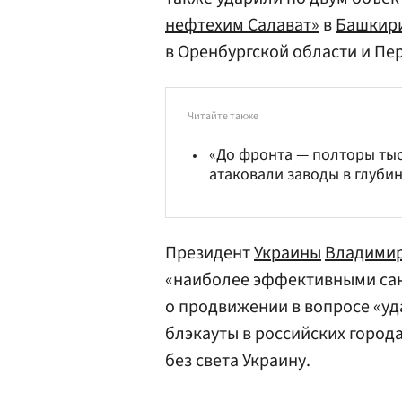
нефтехим Салават»
в
Башкир
в Оренбургской области и Пе
Читайте также
«До фронта — полторы тыс
атаковали заводы в глуби
Президент
Украины
Владимир
«наиболее эффективными сан
о продвижении в вопросе «уд
блэкауты в российских город
без света Украину.