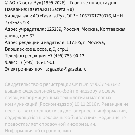
© АО «Газета.Ру» (1999-2026) – Главные новости дня
Название:
Газета.Ru
(Gazeta.Ru)
Учредитель:
АО «Газета.Ру»
, ОГРН 1067761730376, ИНН
7743625728
Адрес учредителя: 125239, Россия, Москва, Коптевская
улица, дом 67
Адрес редакции и издателя:
117105
, г.
Москва
,
Варшавское шоссе, д.9, стр.1
Телефон редакции:
+7 (495) 785-00-12
Факс:
+7 (495) 785-17-01
Электронная почта:
gazeta@gazeta.ru
Свидетельство о регистрации СМИ Эл № ФС77-67642
выдано федеральной службой по надзору в сфере
связи, информационных технологий и массовых
коммуникаций (Роскомнадзор) 10.11.2016 г. Редакция не
несет ответственности за достоверность информации,
содержащейся в рекламных объявлениях. Редакция не
предоставляет справочной информации.
Информация об ограничениях