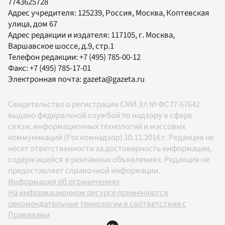
7743625728
Адрес учредителя: 125239, Россия, Москва, Коптевская
улица, дом 67
Адрес редакции и издателя:
117105
, г.
Москва
,
Варшавское шоссе, д.9, стр.1
Телефон редакции:
+7 (495) 785-00-12
Факс:
+7 (495) 785-17-01
Электронная почта:
gazeta@gazeta.ru
Свидетельство о регистрации СМИ Эл № ФС77-67642
выдано федеральной службой по надзору в сфере
связи, информационных технологий и массовых
коммуникаций (Роскомнадзор) 10.11.2016 г. Редакция не
несет ответственности за достоверность информации,
содержащейся в рекламных объявлениях. Редакция не
предоставляет справочной информации.
Информация об ограничениях
На информационном ресурсе применяются
рекомендательные технологии в соответствии с
Правилами