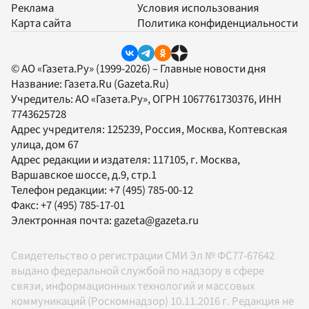
Реклама
Условия использования
Карта сайта
Политика конфиденциальности
© АО «Газета.Ру» (1999-2026) – Главные новости дня
Название:
Газета.Ru
(Gazeta.Ru)
Учредитель:
АО «Газета.Ру»
, ОГРН 1067761730376, ИНН
7743625728
Адрес учредителя: 125239, Россия, Москва, Коптевская
улица, дом 67
Адрес редакции и издателя:
117105
, г.
Москва
,
Варшавское шоссе, д.9, стр.1
Телефон редакции:
+7 (495) 785-00-12
Факс:
+7 (495) 785-17-01
Электронная почта:
gazeta@gazeta.ru
Свидетельство о регистрации СМИ Эл № ФС77-67642
выдано федеральной службой по надзору в сфере
связи, информационных технологий и массовых
коммуникаций (Роскомнадзор) 10.11.2016 г. Редакция не