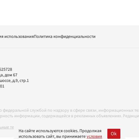
ия использования
Политика конфиденциальности
625728
а, дом 67
ссе, д.9, стр.1
-01
но федеральной службой по надзору в сфере связи, информационных т
товерность информации, содержащейся в рекламных объявлениях. Редак
ные технологии в соответствии с Правилами
На сайте используются cookies. Продолжая
Ok
использовать сайт, вы принимаете
условия