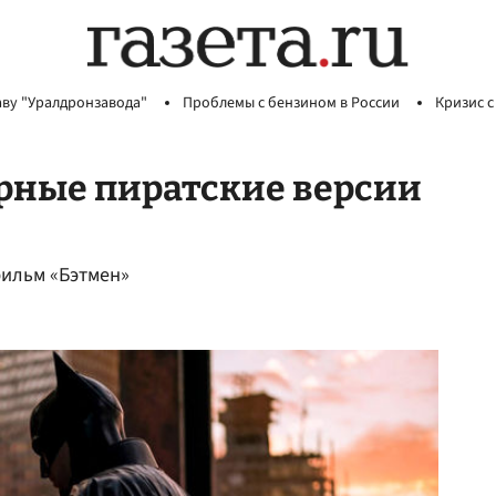
аву "Уралдронзавода"
Проблемы с бензином в России
Кризис с
рные пиратские версии
фильм «Бэтмен»