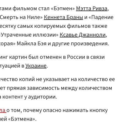
тами фильмом стал «Бэтмен»
Мэтта Ривза
,
«Смерть на Ниле»
Кеннета Браны
и «Падение
десятку самых копируемых фильмов также
 «Утраченные иллюзии»
Ксавье Джанноли
,
Скорая» Майкла Бэя и другие произведения.
нг картин был отменен в России в связи
итуацией в
Украине
.
ичество копий не указывает на количество ее
ует прямая зависимость между количеством
 контент у аудитории.
ала
о том, почему опасно нажимать кнопку
ией «Бэтмена».