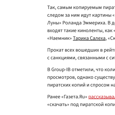
Так, самым копируемым пира
следом за ним идут картины 
Луны» Роланда Эммериха. В 
входят такие киноленты, как
«Наемник»
Тарика Салеха
, «
Прокат всех вошедших в рейти
с санкциями, связанными с с
В Group-IB отметили, что кол
просмотров, однако существ
пиратских копий и спросом на
Ранее «Газета.Ru»
рассказыв
«скачать» под пиратской коп