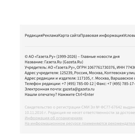
Редакция
Реклама
Карта сайта
Правовая информация
Услов
© АО «Газета.Ру» (1999-2026) – Главные новости дня
Название:
Газета.Ru
(Gazeta.Ru)
Учредитель:
АО «Газета.Ру»
, ОГРН 1067761730376, ИНН 7743
Адрес учредителя: 125239, Россия, Москва, Коптевская улиц
Адрес редакции и издателя:
117105
, г.
Москва
,
Варшавское шо
Телефон редакции:
+7 (495) 785-00-12
| Факс:
+7 (495) 785-17
Электронная почта:
gazeta@gazeta.ru
Нашли опечатку? Нажмите Ctrl+Enter
Свидетельство о регистрации СМИ Эл № ФС77-67642 выда
10.11.2016 г. Редакция не несет ответственности за дос
Информация об ограничениях
На информационном ресурсе применяются рекомендатель