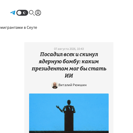
Авторизоваться
 мигрантами в Сеуте
07 августа 2026, 10:43
Посадил всех и скинул
ядерную бомбу: каким
президентом мог бы стать
ИИ
Виталий Рюмшин