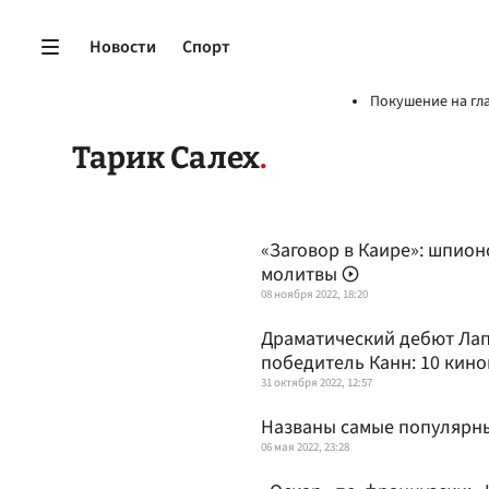
Новости
Спорт
Покушение на гл
Тарик Салех
«Заговор в Каире»: шпион
молитвы
08 ноября 2022, 18:20
Драматический дебют Лап
победитель Канн: 10 кин
31 октября 2022, 12:57
Названы самые популярны
06 мая 2022, 23:28