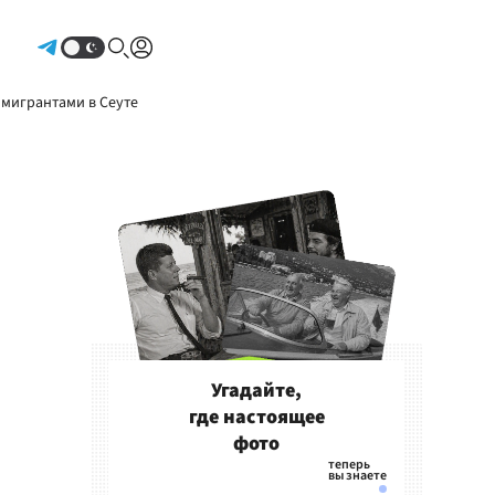
Авторизоваться
 мигрантами в Сеуте
Угадайте,
где настоящее
фото