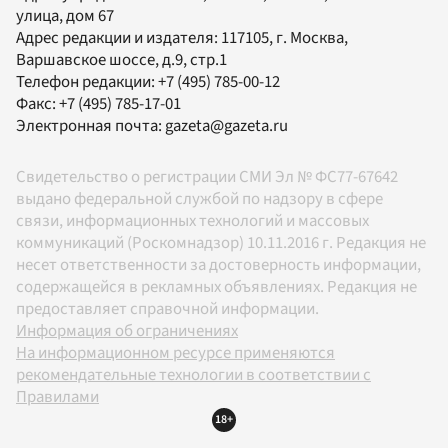
улица, дом 67
Адрес редакции и издателя:
117105
, г.
Москва
,
Варшавское шоссе, д.9, стр.1
Телефон редакции:
+7 (495) 785-00-12
Факс:
+7 (495) 785-17-01
Электронная почта:
gazeta@gazeta.ru
Свидетельство о регистрации СМИ Эл № ФС77-67642
выдано федеральной службой по надзору в сфере
связи, информационных технологий и массовых
коммуникаций (Роскомнадзор) 10.11.2016 г. Редакция не
несет ответственности за достоверность информации,
содержащейся в рекламных объявлениях. Редакция не
предоставляет справочной информации.
Информация об ограничениях
На информационном ресурсе применяются
рекомендательные технологии в соответствии с
Правилами
18+