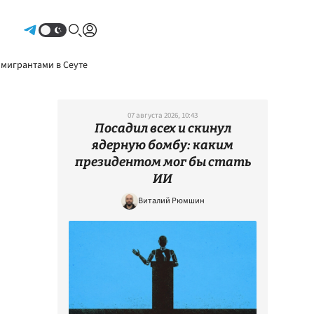
Авторизоваться
 мигрантами в Сеуте
07 августа 2026, 10:43
Посадил всех и скинул
ядерную бомбу: каким
президентом мог бы стать
ИИ
Виталий Рюмшин