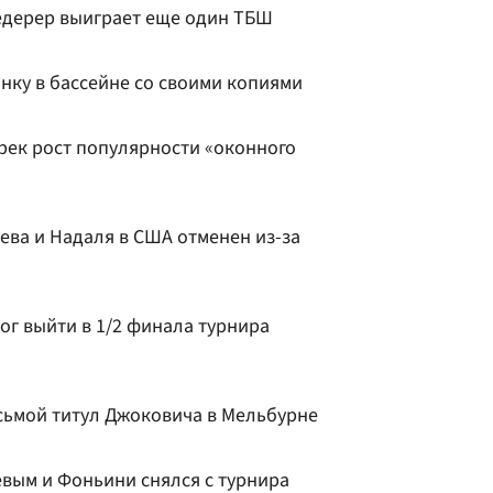
Федерер выиграет еще один ТБШ
нку в бассейне со своими копиями
рек рост популярности «оконного
ева и Надаля в США отменен из-за
ог выйти в 1/2 финала турнира
сьмой титул Джоковича в Мельбурне
евым и Фоньини снялся с турнира