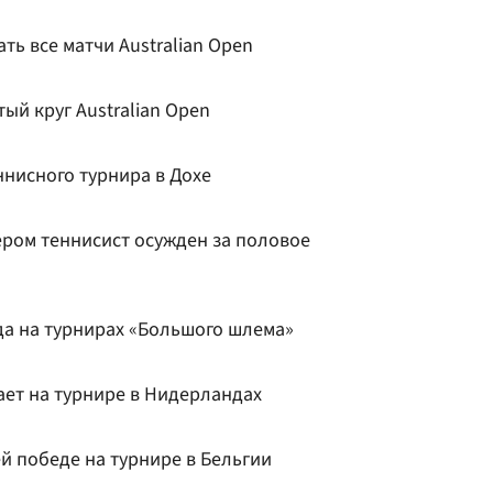
ть все матчи Australian Open
ый круг Australian Open
ннисного турнира в Дохе
ером теннисист осужден за половое
да на турнирах «Большого шлема»
ает на турнире в Нидерландах
й победе на турнире в Бельгии