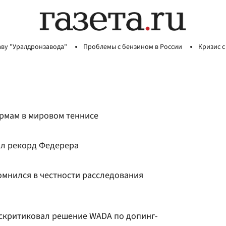
аву "Уралдронзавода"
Проблемы с бензином в России
Кризис с
рмам в мировом теннисе
ил рекорд Федерера
мнился в честности расследования
скритиковал решение WADA по допинг-