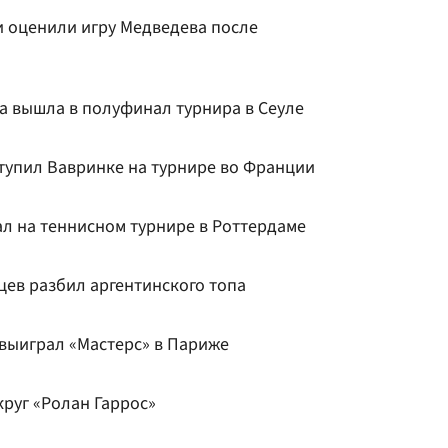
 оценили игру Медведева после
а вышла в полуфинал турнира в Сеуле
тупил Вавринке на турнире во Франции
ал на теннисном турнире в Роттердаме
цев разбил аргентинского топа
 выиграл «Мастерс» в Париже
руг «Ролан Гаррос»