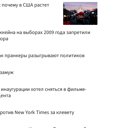
 почему в США растет
кейна на выборах 2009 года запретили
тора
как пранкеры разыгрывают политиков
 замуж
о инаугурации хотел сняться в фильме-
дента
ротив New York Times за клевету