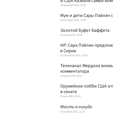
В США назвали самых вли
29 декабря 2014, 20:00
Муж и дети Сары Пэйлин 
10 октября 2014, 16:32
Золотой буфет Баффета
09 июня 2014, 18:30
HP: Сара Пэйлин предлож
в Сирии
02 сентября 2013, 11:43
Телеканал Мердока вновь
комментатора
16 июня 2013, 06:17
Оружейное лобби США отм
в сенате
05 мая 2013, 05:40
Мосты в никуда
07 ноября 2012, 12:32