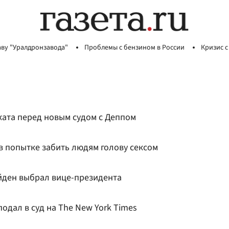
аву "Уралдронзавода"
Проблемы с бензином в России
Кризис с
ката перед новым судом с Деппом
в попытке забить людям голову сексом
йден выбрал вице-президента
подал в суд на The New York Times