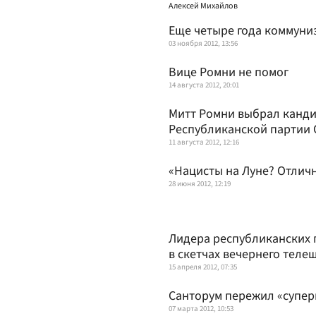
Алексей Михайлов
Еще четыре года коммуни
03 ноября 2012, 13:56
Вице Ромни не помог
14 августа 2012, 20:01
Митт Ромни выбрал канди
Республиканской партии
11 августа 2012, 12:16
«Нацисты на Луне? Отличн
28 июня 2012, 12:19
Лидера республиканских 
в скетчах вечернего теле
15 апреля 2012, 07:35
Санторум пережил «супер
07 марта 2012, 10:53