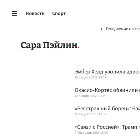
Новости
Спорт
Покушение на гл
Сара Пэйлин
Эмбер Херд уволила адво
15 августа 2022, 18:03
Окасио-Кортеc обвинили 
12 января 2022, 10:25
«Бесстрашный борец»: Ба
12 августа 2020, 13:31
«Связи с Россией»: Трамп 
27 февраля 2020, 16:00