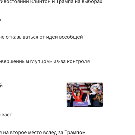
тивостоянии Клинтон и Трампа на выборах
ь
не отказываться от идеи всеобщей
овершенным глупцом» из-за контроля
й
ывает
 на второе место вслед за Трампом