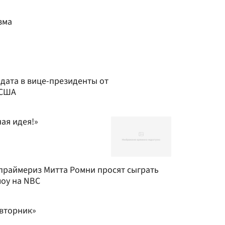
зма
дата в вице-президенты от
 США
ая идея!»
праймериз Митта Ромни просят сыграть
шоу на NBC
вторник»