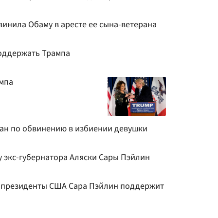
инила Обаму в аресте ее сына-ветерана
оддержать Трампа
ампа
ан по обвинению в избиении девушки
 экс-губернатора Аляски Сары Пэйлин
е-президенты США Сара Пэйлин поддержит