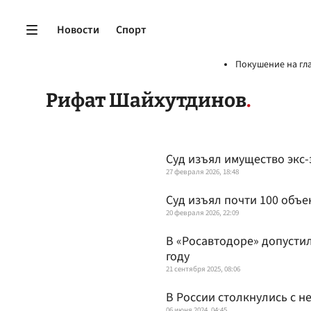
Новости
Спорт
Покушение на гл
Рифат Шайхутдинов
Суд изъял имущество экс-
27 февраля 2026, 18:48
Суд изъял почти 100 объ
20 февраля 2026, 22:09
В «Росавтодоре» допустил
году
21 сентября 2025, 08:06
В России столкнулись с н
06 июня 2024, 04:45