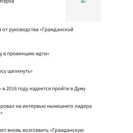
игарха
 от руководства «Гражданской
ру в провинцию идти»
осу щелкнуть»
в 2016 году надеется пройти в Думу
ировал на интервью нынешнего лидера
»
жет вновь возглавить «Гражданскую