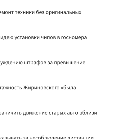
емонт техники без оригинальных
 идею установки чипов в госномера
бсуждению штрафов за превышение
атажность Жириновского «была
раничить движение старых авто вблизи
казывать за несоблюдение дистанции