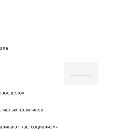
дала
авое дело»
ктивных политиков
валивают наш социализм»