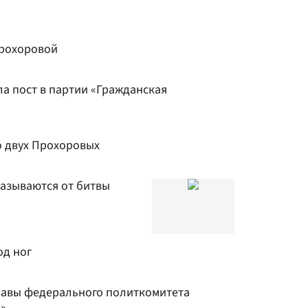
Прохоровой
а пост в партии «Гражданская
 двух Прохоровых
азываются от битвы
од ног
лавы федерального политкомитета
»