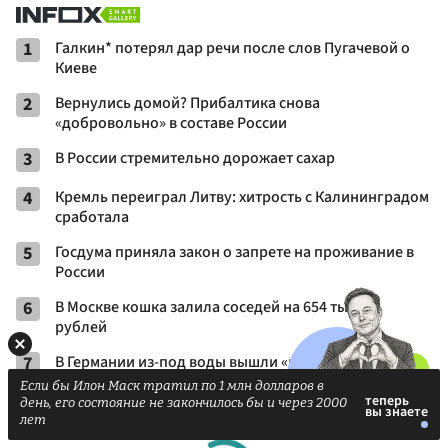
1
Галкин* потерял дар речи после слов Пугачевой о
Киеве
2
Вернулись домой? Прибалтика снова
«добровольно» в составе России
3
В России стремительно дорожает сахар
4
Кремль переиграл Литву: хитрость с Калининградом
сработала
5
Госдума приняла закон о запрете на проживание в
России
6
В Москве кошка залила соседей на 654 тысячи
рублей
7
В Германии из-под воды вышли «камни голода»
Если бы Илон Маск тратил по 1 млн долларов в
день, его состояние не закончилось бы и через 2000
лет