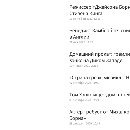
Режиссер «Джейсона Борн
Стивена Кинга
16 сентября 2022, 12:10
Бенедикт Камбербэтч сни
в Англии
21 мая 2022, 11:22
Домашний прокат: гремлин
Хэнкс на Диком Западе
19 января 2021, 20:14
«Страна грез», мюзикл с 
27 октября 2020, 11:50
Том Хэнкс ищет дом в тре
08 октября 2020, 14:24
Актер требует от Михалко
Борна»
28 февраля 2020, 10:48