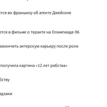
нется во франшизу об агенте Джейсоне
тся в фильме о теракте на Олимпиаде-96
акончить актерскую карьеру после роли
получила картина «12 лет рабства»
бству
ядзаки