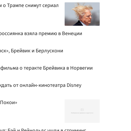
м о Трампе снимут сериал
 россиянка взяла премию в Венеции
рск», Брейвик и Берлускони
 фильма о теракте Брейвика в Норвегии
 ждать от онлайн-кинотеатра Disney
«Покои»
л: Бэй и Рейнольдс ушли в стриминг