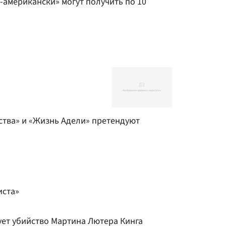
-американски» могут получить по 10
бства» и «Жизнь Адели» претендуют
иста»
ует убийство Мартина Лютера Кинга