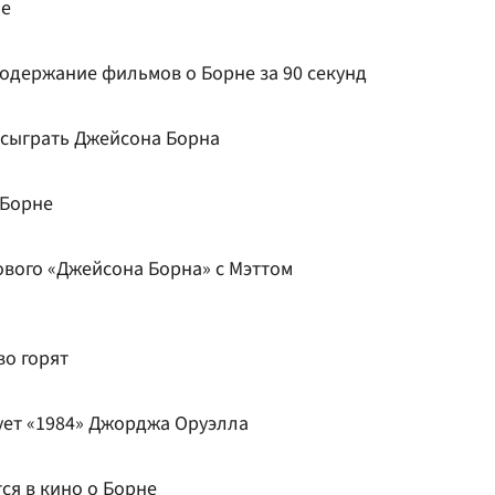
ле
содержание фильмов о Борне за 90 секунд
 сыграть Джейсона Борна
 Борне
вого «Джейсона Борна» с Мэттом
во горят
ует «1984» Джорджа Оруэлла
ся в кино о Борне