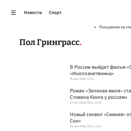
Новости
Спорт
Покушение на гл
Пол Гринграсс
В России выйдет фильм «Оч
«Инопланетянина»
06 мая 2025, 11:51
Роман «Зеленая миля» с
Стивена Кинга у россиян
21 сентября 2022, 16:50
Новый сиквел «Сияния» о
Сон»
20 сентября 2022, 15:10