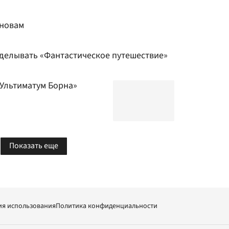
сновам
еделывать «Фантастическое путешествие»
«Ультиматум Борна»
Показать еще
ия использования
Политика конфиденциальности