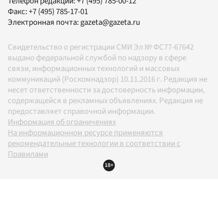
Телефон редакции:
+7 (495) 785-00-12
Факс:
+7 (495) 785-17-01
Электронная почта:
gazeta@gazeta.ru
Свидетельство о регистрации СМИ Эл № ФС77-67642
выдано федеральной службой по надзору в сфере
связи, информационных технологий и массовых
коммуникаций (Роскомнадзор) 10.11.2016 г. Редакция не
несет ответственности за достоверность информации,
содержащейся в рекламных объявлениях. Редакция не
предоставляет справочной информации.
Информация об ограничениях
На информационном ресурсе применяются
рекомендательные технологии в соответствии с
Правилами
18+