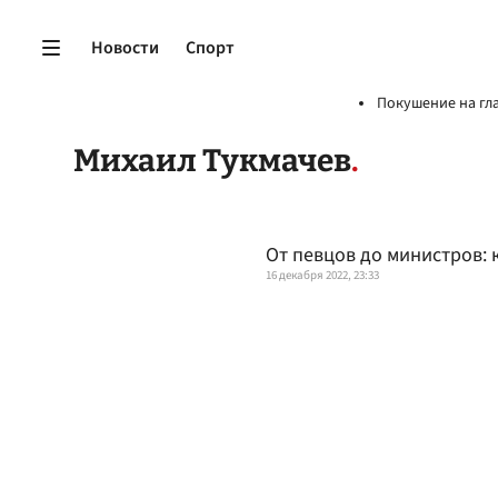
Новости
Спорт
Покушение на гл
Михаил Тукмачев
От певцов до министров: 
16 декабря 2022, 23:33