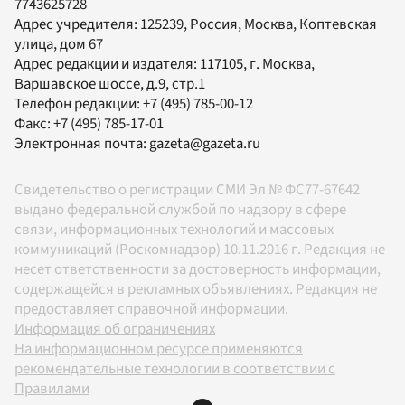
7743625728
Адрес учредителя: 125239, Россия, Москва, Коптевская
улица, дом 67
Адрес редакции и издателя:
117105
, г.
Москва
,
Варшавское шоссе, д.9, стр.1
Телефон редакции:
+7 (495) 785-00-12
Факс:
+7 (495) 785-17-01
Электронная почта:
gazeta@gazeta.ru
Свидетельство о регистрации СМИ Эл № ФС77-67642
выдано федеральной службой по надзору в сфере
связи, информационных технологий и массовых
коммуникаций (Роскомнадзор) 10.11.2016 г. Редакция не
несет ответственности за достоверность информации,
содержащейся в рекламных объявлениях. Редакция не
предоставляет справочной информации.
Информация об ограничениях
На информационном ресурсе применяются
рекомендательные технологии в соответствии с
Правилами