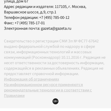
улица, дом 67
Адрес редакции и издателя:
117105
, г.
Москва
,
Варшавское шоссе, д.9, стр.1
Телефон редакции:
+7 (495) 785-00-12
Факс:
+7 (495) 785-17-01
Электронная почта:
gazeta@gazeta.ru
Свидетельство о регистрации СМИ Эл № ФС77-67642
выдано федеральной службой по надзору в сфере
связи, информационных технологий и массовых
коммуникаций (Роскомнадзор) 10.11.2016 г. Редакция не
несет ответственности за достоверность информации,
содержащейся в рекламных объявлениях. Редакция не
предоставляет справочной информации.
Информация об ограничениях
На информационном ресурсе применяются
рекомендательные технологии в соответствии с
Правилами
18+