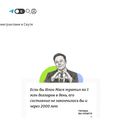
Авторизоваться
 мигрантами в Сеуте
Если бы Илон Маск тратил по 1
млн долларов в день, его
состояние не закончилось бы и
через 2000 лет