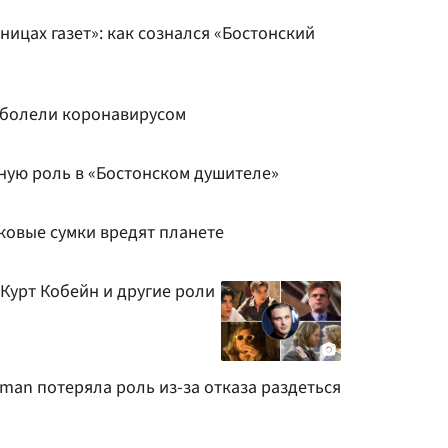
ницах газет»: как сознался «Бостонский
заболели коронавирусом
вную роль в «Бостонском душителе»
пковые сумки вредят планете
Курт Кобейн и другие роли
man потеряла роль из-за отказа раздеться