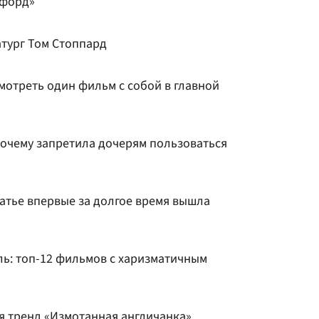
уфорд»
тург Том Стоппард
мотреть один фильм с собой в главной
почему запретила дочерям пользоваться
атье впервые за долгое время вышла
ль: топ-12 фильмов с харизматичным
я тренд «Измотанная англичанка»