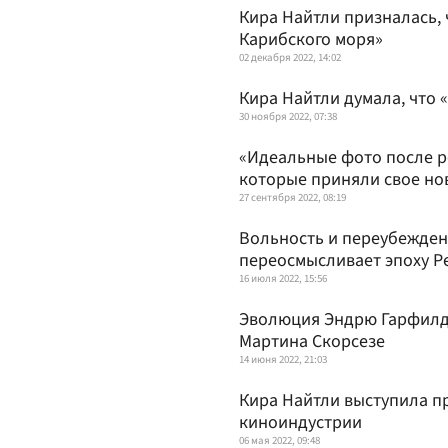
Кира Найтли призналась, 
Карибского моря»
02 декабря 2022, 14:02
Кира Найтли думала, что 
30 ноября 2022, 07:38
«Идеальные фото после ро
которые приняли свое но
27 сентября 2022, 08:19
Вольность и переубеждени
переосмысливает эпоху Р
16 июля 2022, 15:56
Эволюция Эндрю Гарфилда
Мартина Скорсезе
14 июня 2022, 21:03
Кира Найтли выступила п
киноиндустрии
06 мая 2022, 09:48