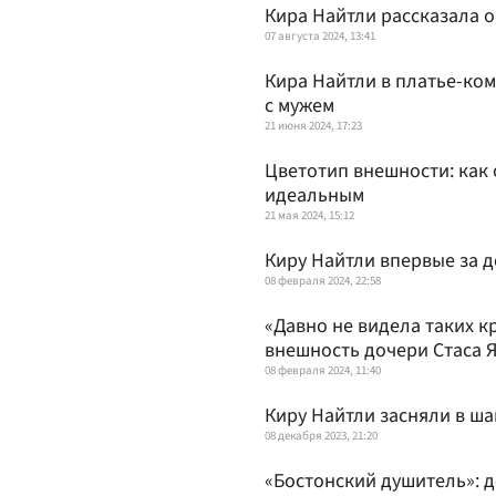
Кира Найтли рассказала 
07 августа 2024, 13:41
Кира Найтли в платье-ко
с мужем
21 июня 2024, 17:23
Цветотип внешности: как 
идеальным
21 мая 2024, 15:12
Киру Найтли впервые за д
08 февраля 2024, 22:58
«Давно не видела таких к
внешность дочери Стаса
08 февраля 2024, 11:40
Киру Найтли засняли в ша
08 декабря 2023, 21:20
«Бостонский душитель»: д