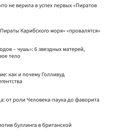
что не верила в успех первых «Пиратов
«Пираты Карибского моря» «провалятся»
дов – чушь»: 6 звездных матерей,
вое тело
е: как и почему Голливуд
егентства
: от роли Человека-паука до фаворита
ротив буллинга в британской