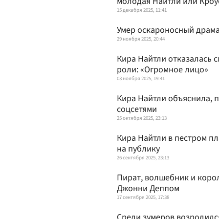
молодая Найтли или Кро
15 декабря 2025, 11:41
Умер оскароносный драма
29 ноября 2025, 20:44
Кира Найтли отказалась с
роли: «Огромное лицо»
03 ноября 2025, 19:41
Кира Найтли объяснила, 
соцсетями
25 октября 2025, 23:13
Кира Найтли в пестром пл
на публику
26 сентября 2025, 23:13
Пират, волшебник и коро
Джонни Деппом
17 сентября 2025, 17:38
Среди зумеров возродилс