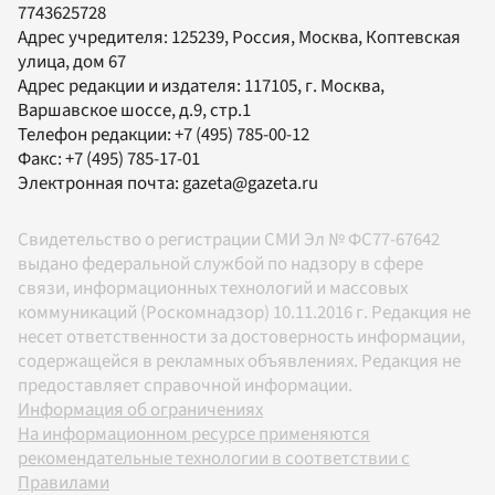
7743625728
Адрес учредителя: 125239, Россия, Москва, Коптевская
улица, дом 67
Адрес редакции и издателя:
117105
, г.
Москва
,
Варшавское шоссе, д.9, стр.1
Телефон редакции:
+7 (495) 785-00-12
Факс:
+7 (495) 785-17-01
Электронная почта:
gazeta@gazeta.ru
Свидетельство о регистрации СМИ Эл № ФС77-67642
выдано федеральной службой по надзору в сфере
связи, информационных технологий и массовых
коммуникаций (Роскомнадзор) 10.11.2016 г. Редакция не
несет ответственности за достоверность информации,
содержащейся в рекламных объявлениях. Редакция не
предоставляет справочной информации.
Информация об ограничениях
На информационном ресурсе применяются
рекомендательные технологии в соответствии с
Правилами