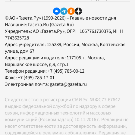
© АО «Газета.Ру» (1999-2026) – Главные новости дня
Название:
Газета.Ru
(Gazeta.Ru)
Учредитель:
АО «Газета.Ру»
, ОГРН 1067761730376, ИНН
7743625728
Адрес учредителя: 125239, Россия, Москва, Коптевская
улица, дом 67
Адрес редакции и издателя:
117105
, г.
Москва
,
Варшавское шоссе, д.9, стр.1
Телефон редакции:
+7 (495) 785-00-12
Факс:
+7 (495) 785-17-01
Электронная почта:
gazeta@gazeta.ru
Свидетельство о регистрации СМИ Эл № ФС77-67642
выдано федеральной службой по надзору в сфере
связи, информационных технологий и массовых
коммуникаций (Роскомнадзор) 10.11.2016 г. Редакция не
несет ответственности за достоверность информации,
содержащейся в рекламных объявлениях. Редакция не