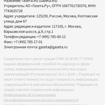
Название:
Газета.Ru
(Gazeta.Ru)
Учредитель:
АО «Газета.Ру»
, ОГРН 1067761730376, ИНН
7743625728
Адрес учредителя: 125239, Россия, Москва, Коптевская
улица, дом 67
Адрес редакции и издателя:
117105
, г.
Москва
,
Варшавское шоссе, д.9, стр.1
Телефон редакции:
+7 (495) 785-00-12
Факс:
+7 (495) 785-17-01
Электронная почта:
gazeta@gazeta.ru
Свидетельство о регистрации СМИ Эл № ФС77-67642
выдано федеральной службой по надзору в сфере
связи, информационных технологий и массовых
коммуникаций (Роскомнадзор) 10.11.2016 г. Редакция не
несет ответственности за достоверность информации,
содержащейся в рекламных объявлениях. Редакция не
предоставляет справочной информации.
Информация об ограничениях
На информационном ресурсе применяются