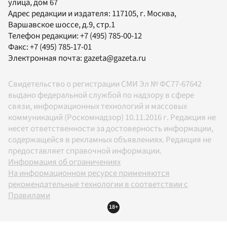
улица, дом 67
Адрес редакции и издателя:
117105
, г.
Москва
,
Варшавское шоссе, д.9, стр.1
Телефон редакции:
+7 (495) 785-00-12
Факс:
+7 (495) 785-17-01
Электронная почта:
gazeta@gazeta.ru
Свидетельство о регистрации СМИ Эл № ФС77-67642
выдано федеральной службой по надзору в сфере
связи, информационных технологий и массовых
коммуникаций (Роскомнадзор) 10.11.2016 г. Редакция не
несет ответственности за достоверность информации,
содержащейся в рекламных объявлениях. Редакция не
предоставляет справочной информации.
Информация об ограничениях
На информационном ресурсе применяются
рекомендательные технологии в соответствии с
Правилами
18+