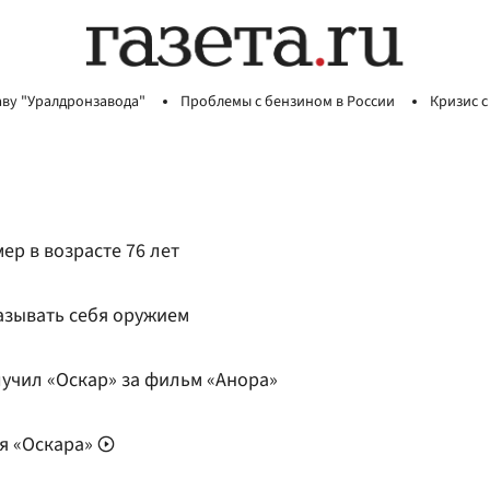
аву "Уралдронзавода"
Проблемы с бензином в России
Кризис с
ер в возрасте 76 лет
азывать себя оружием
учил «Оскар» за фильм «Анора»
я «Оскара»