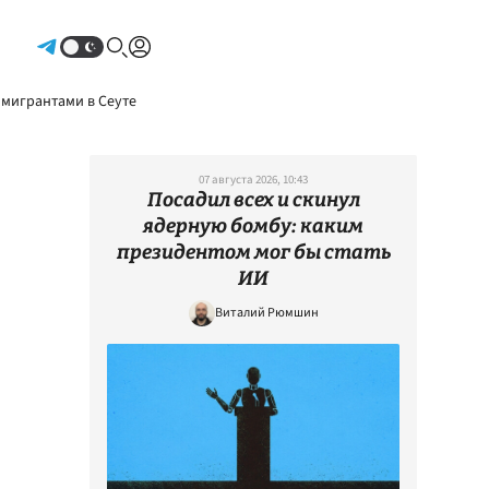
Авторизоваться
 мигрантами в Сеуте
07 августа 2026, 10:43
Посадил всех и скинул
ядерную бомбу: каким
президентом мог бы стать
ИИ
Виталий Рюмшин