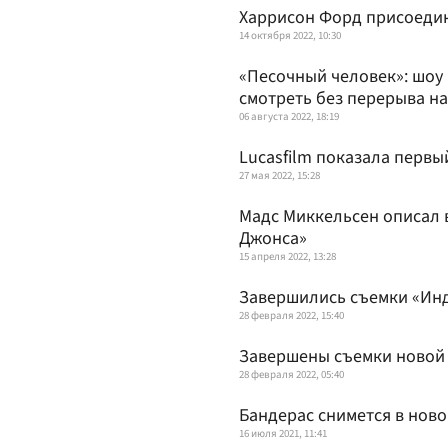
Харрисон Форд присоедин
14 октября 2022, 10:30
«Песочный человек»: шоу 
смотреть без перерыва н
06 августа 2022, 18:19
Lucasfilm показала первы
27 мая 2022, 15:28
Мадс Миккельсен описал 
Джонса»
15 апреля 2022, 13:28
Завершились съемки «Ин
28 февраля 2022, 15:40
Завершены съемки новой
28 февраля 2022, 05:40
Бандерас снимется в нов
16 июля 2021, 11:41