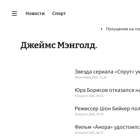
Новости
Спорт
Покушение на гл
Джеймс Мэнголд
Звезда сериала «Спрут» ум
04 октября 2025, 11:24
Юра Борисов отказался н
03 марта 2025, 09:01
Режиссер Шон Бейкер пол
03 марта 2025, 07:15
Фильм «Анора» удостоилс
03 марта 2025, 06:57