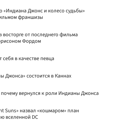
то «Индиана Джонс и колесо судьбы»
фильмом франшизы
в восторге от последнего фильма
аррисоном Фордом
 себя в качестве певца
ы Джонса» состоится в Каннах
 почему вернулся к роли Индианы Джонса
ght Suns» назвал «кошмаром» план
ию вселенной DC