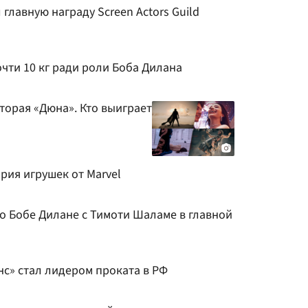
главную награду Screen Actors Guild
чти 10 кг ради роли Боба Дилана
вторая «Дюна». Кто выиграет
ория игрушек от Marvel
о Бобе Дилане с Тимоти Шаламе в главной
с» стал лидером проката в РФ