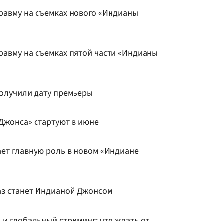
равму на съемках нового «Индианы
равму на съемках пятой части «Индианы
олучили дату премьеры
Джонса» стартуют в июне
ет главную роль в новом «Индиане
аз станет Индианой Джонсом
 и глобальный стриминг: что ждать от