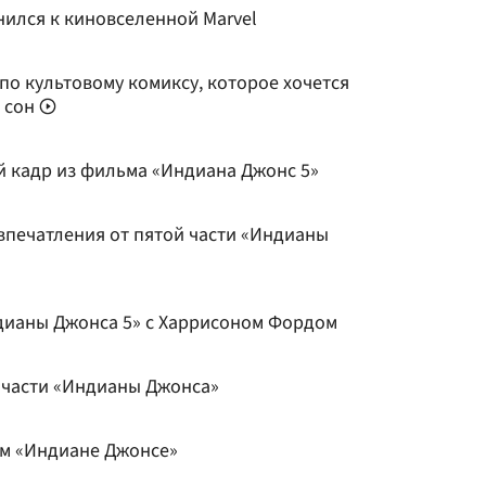
ился к киновселенной Marvel
по культовому комиксу, которое хочется
а сон
й кадр из фильма «Индиана Джонс 5»
впечатления от пятой части «Индианы
дианы Джонса 5» c Харрисоном Фордом
 части «Индианы Джонса»
ом «Индиане Джонсе»