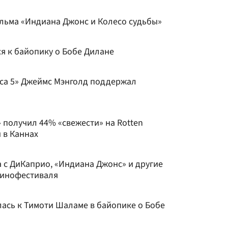
ьма «Индиана Джонс и Колесо судьбы»
я к байопику о Бобе Дилане
са 5» Джеймс Мэнголд поддержал
 получил 44% «свежести» на Rotten
 в Каннах
а с ДиКаприо, «Индиана Джонс» и другие
кинофестиваля
ась к Тимоти Шаламе в байопике о Бобе