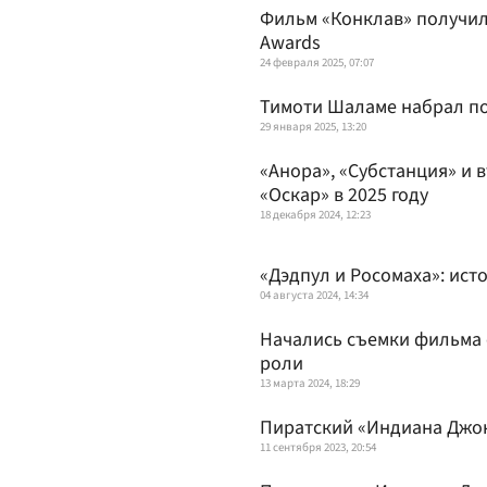
Фильм «Конклав» получил 
Awards
24 февраля 2025, 07:07
Тимоти Шаламе набрал по
29 января 2025, 13:20
«Анора», «Субстанция» и 
«Оскар» в 2025 году
18 декабря 2024, 12:23
«Дэдпул и Росомаха»: ист
04 августа 2024, 14:34
Начались съемки фильма 
роли
13 марта 2024, 18:29
Пиратский «Индиана Джон
11 сентября 2023, 20:54