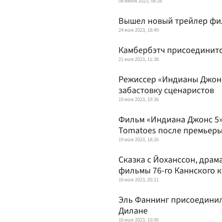
08 июня 2023, 08:26
Вышел новый трейлер фил
24 мая 2023, 18:49
Камбербэтч присоединитс
21 мая 2023, 11:38
Режиссер «Индианы Джон
забастовку сценаристов
19 мая 2023, 19:36
Фильм «Индиана Джонс 5»
Tomatoes после премьеры
19 мая 2023, 18:26
Сказка с Йоханссон, драм
фильмы 76-го Каннского 
16 мая 2023, 20:21
Эль Фаннинг присоединил
Дилане
16 мая 2023, 10:06