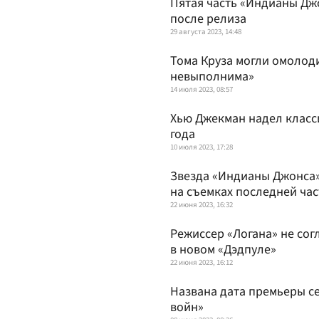
Пятая часть «Индианы Джо
после релиза
29 августа 2023, 14:48
Тома Круза могли омолод
невыполнима»
14 июля 2023, 08:57
Хью Джекман надел класс
года
10 июля 2023, 17:28
Звезда «Индианы Джонса»
на съемках последней ча
22 июня 2023, 16:32
Режиссер «Логана» не сог
в новом «Дэдпуле»
22 июня 2023, 16:12
Названа дата премьеры с
войн»