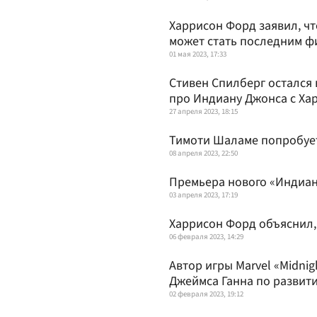
Харрисон Форд заявил, ч
может стать последним 
01 мая 2023, 17:33
Стивен Спилберг остался 
про Индиану Джонса с Х
27 апреля 2023, 18:15
Тимоти Шаламе попробует
08 апреля 2023, 22:50
Премьера нового «Индиан
03 апреля 2023, 17:19
Харрисон Форд объяснил,
06 февраля 2023, 14:29
Автор игры Marvel «Midni
Джеймса Ганна по развит
02 февраля 2023, 19:12