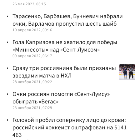
26 мая 2022, 06:15
Тарасенко, Барбашев, Бучневич набрали
очки, Варламов пропустил шесть шайб
10 апреля 2022, 09:16
Гола Капризова не хватило для победы
«Миннесоты» над «Сент-Луисом»
09 апреля 2022, 06:17
Сразу три россиянина были признаны
звездами матча в НХЛ
28 ноября 2021, 09:22
Очки россиян помогли «Сент-Луису»
обыграть «Вегас»
23 ноября 2021, 07:29
Головой пробил сопернику лицо до крови:
российский хоккеист оштрафован на $141
463