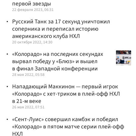
первой звезды
22 февраля 2023, 06:31
Русский Танк за 17 секунд уничтожил
соперника и переписал историю
американского клуба НХЛ
20 октября 2022, 14:30
«Колорадо» на последних секундах
вырвал победу у «Блюз» и вышел
в финал Западной конференции
28 мая 2022, 05:58
Нападающий Маккинон — первый игрок
«Колорадо» с хет-триком в плей-офф НХЛ
в 21-м веке
26 мая 2022, 07:51
«Сент-Луис» совершил камбэк и победил
«Колорадо» в пятом матче серии плей-офф
НХЛ