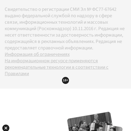
Свидетельство о регистрации СМИ Эл № ФС77-67642
выдано федеральной службой по надзору в сфере
связи, информационных технологий и массовых
коммуникаций (Роскомнадзор) 10.11.2016 г. Редакция не
несет ответственности за достоверность информации,
содержащейся в рекламных объявлениях. Редакция не
предоставляет справочной информации.
Информация об ограничениях
На информационном ресурсе применяются
рекомендательные технологии в соответствии с
Правилами
18+