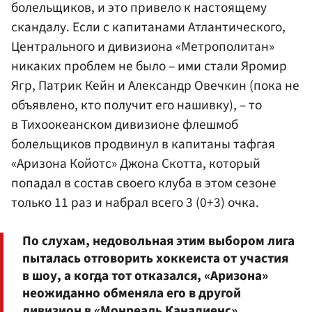
болельщиков, и это привело к настоящему
скандалу. Если с капитанами Атлантического,
Центрального и дивизиона «Метрополитан»
никаких проблем не было – ими стали
Яромир
Ягр
,
Патрик Кейн
и Александр Овечкин (пока не
объявлено, кто получит его нашивку), – то
в Тихоокеанском дивизионе флешмоб
болельщиков продвинул в капитаны тафгая
«Аризона Койотс» Джона
Скотт
а, который
попадал в состав своего клуба в этом сезоне
только 11 раз и набрал всего 3 (0+3) очка.
По слухам, недовольная этим выбором лига
пыталась отговорить хоккеиста от участия
в шоу, а когда тот отказался, «Аризона»
неожиданно обменяла его в другой
дивизион в «Монреаль Канадиенс».