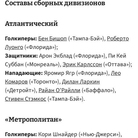
Составы сборных дивизионов
Атлантический
Голкиперы:
Бен Бишоп
(«Тампа-Бэй»),
Роберто
Луонго
(«Флорида»);
Защитники:
Арон Экблад («Флорида»), Пи Кей
Суббан («Монреаль»),
Эрик Карлссон
(«Оттава»);
Нападающие:
Яромир Ягр («Флорида»),
Лео
Комаров
(«Торонто»),
Дилан Ларкин
(«Детройт»),
Райан О'Райлли
(«Баффало»),
Стивен Стэмкос
(«Тампа-Бэй»).
«Метрополитан»
Голкиперы:
Кори Шнайдер («Нью-Джерси»),