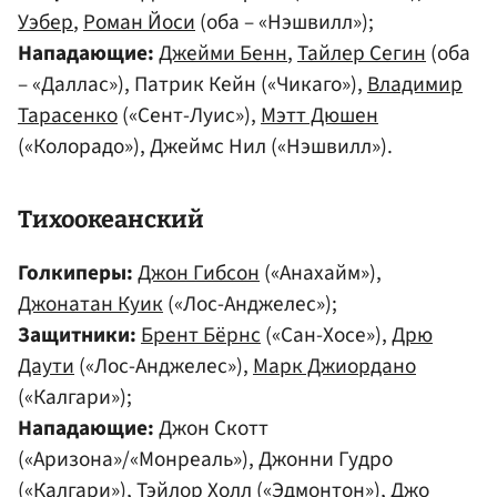
Уэбер
,
Роман Йоси
(оба – «Нэшвилл»);
Нападающие:
Джейми Бенн
,
Тайлер Сегин
(оба
– «Даллас»), Патрик Кейн («Чикаго»),
Владимир
Тарасенко
(«Сент-Луис»),
Мэтт Дюшен
(«Колорадо»), Джеймс Нил («Нэшвилл»).
Тихоокеанский
Голкиперы:
Джон Гибсон
(«Анахайм»),
Джонатан Куик
(«Лос-Анджелес»);
Защитники:
Брент Бёрнс
(«Сан-Хосе»),
Дрю
Даути
(«Лос-Анджелес»),
Марк Джиордано
(«Калгари»);
Нападающие:
Джон Скотт
(«Аризона»/«Монреаль»), Джонни Гудро
(«Калгари»),
Тэйлор Холл
(«Эдмонтон»), Джо