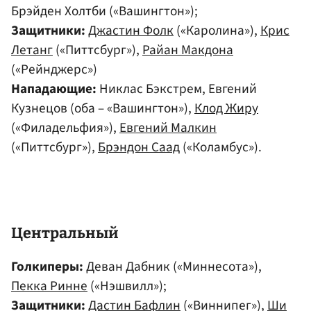
Брэйден Холтби («Вашингтон»);
Защитники:
Джастин Фолк
(«Каролина»),
Крис
Летанг
(«Питтсбург»),
Райан Макдона
(«Рейнджерс»)
Нападающие:
Никлас Бэкстрем, Евгений
Кузнецов (оба – «Вашингтон»),
Клод Жиру
(«Филадельфия»),
Евгений Малкин
(«Питтсбург»),
Брэндон Саад
(«Коламбус»).
Центральный
Голкиперы:
Деван Дабник («Миннесота»),
Пекка Ринне
(«Нэшвилл»);
Защитники:
Дастин Бафлин
(«Виннипег»),
Ши