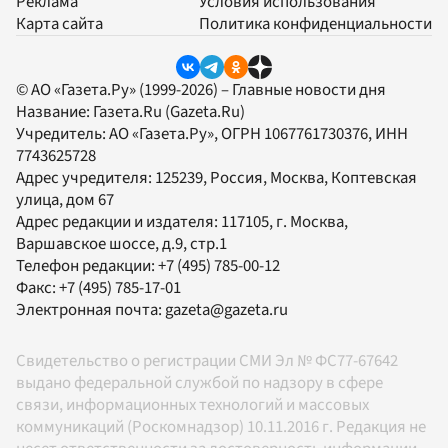
Реклама
Условия использования
Карта сайта
Политика конфиденциальности
© АО «Газета.Ру» (1999-2026) – Главные новости дня
Название:
Газета.Ru
(Gazeta.Ru)
Учредитель:
АО «Газета.Ру»
, ОГРН 1067761730376, ИНН
7743625728
Адрес учредителя: 125239, Россия, Москва, Коптевская
улица, дом 67
Адрес редакции и издателя:
117105
, г.
Москва
,
Варшавское шоссе, д.9, стр.1
Телефон редакции:
+7 (495) 785-00-12
Факс:
+7 (495) 785-17-01
Электронная почта:
gazeta@gazeta.ru
Свидетельство о регистрации СМИ Эл № ФС77-67642
выдано федеральной службой по надзору в сфере
связи, информационных технологий и массовых
коммуникаций (Роскомнадзор) 10.11.2016 г. Редакция не