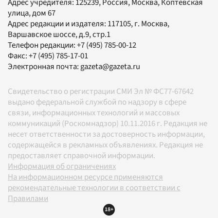
Адрес учредителя: 125239, Россия, Москва, Коптевская
улица, дом 67
Адрес редакции и издателя:
117105
, г.
Москва
,
Варшавское шоссе, д.9, стр.1
Телефон редакции:
+7 (495) 785-00-12
Факс:
+7 (495) 785-17-01
Электронная почта:
gazeta@gazeta.ru
Свидетельство о регистрации СМИ Эл № ФС77-67642
выдано федеральной службой по надзору в сфере
связи, информационных технологий и массовых
коммуникаций (Роскомнадзор) 10.11.2016 г. Редакция не
несет ответственности за достоверность информации,
содержащейся в рекламных объявлениях. Редакция не
предоставляет справочной информации.
Информация об ограничениях
На информационном ресурсе применяются
рекомендательные технологии в соответствии с
Правилами
18+