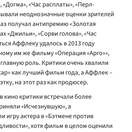
 «Догма», «Час расплаты», «Перл-
ызывали неоднозначные оценки зрителей
раз получал антипремию «Золотая
ах «Джильи», «Сорви голова», «Час
ься Аффлеку удалось в 2013 году
ому им же фильму «Операция «Арго»»,
 главную роль. Критики очень хвалили
кар» как лучший фильм года, а Аффлек –
тку, на этот раз как продюсер.
 кино критики встречали более
риняли «Исчезнувшую», а
ли игру актера в «Бэтмене против
дливости», хотя фильм в целом оценили