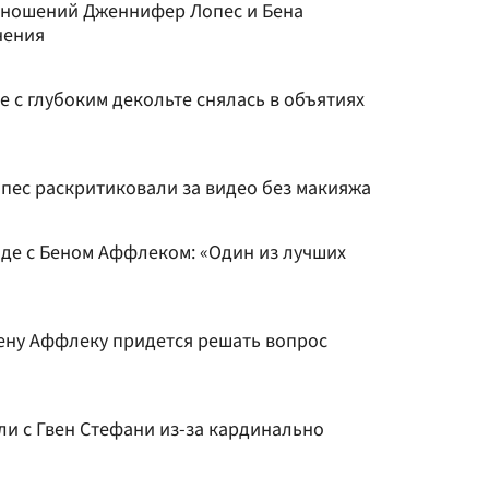
тношений Дженнифер Лопес и Бена
нения
 с глубоким декольте снялась в объятиях
ес раскритиковали за видео без макияжа
де с Беном Аффлеком: «Один из лучших
ену Аффлеку придется решать вопрос
и с Гвен Стефани из-за кардинально