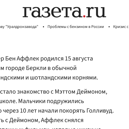
аву "Уралдронзавода"
Проблемы с бензином в России
Кризис с
ер Бен Аффлек родился 15 августа
ом городе Беркли в обычной
андскими и шотландскими корнями.
 стало знакомство с Мэттом Деймоном,
школе. Мальчики подружились
о через 10 лет начали покорять Голливуд.
ть с Деймоном, Аффлек снялся