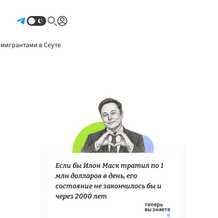
Авторизоваться
 мигрантами в Сеуте
Если бы Илон Маск тратил по 1
млн долларов в день, его
состояние не закончилось бы и
через 2000 лет