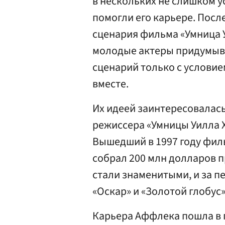
в нескольких не слишком 
помогли его карьере. После
сценария фильма «Умница У
молодые актеры придумыва
сценарий только с условие
вместе.
Их идеей заинтересовалась
режиссера «Умницы Уилла Х
Вышедший в 1997 году фил
собрал 200 млн долларов п
стали знаменитыми, и за 
«Оскар» и «Золотой глобус
Карьера Аффлека пошла в г