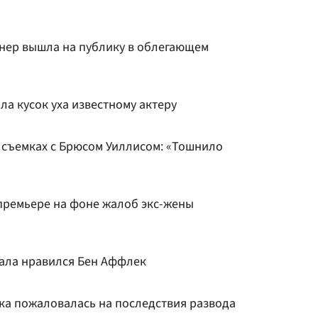
нер вышла на публику в облегающем
а кусок уха известному актеру
 съемках с Брюсом Уиллисом: «Тошнило
премьере на фоне жалоб экс-жены
ала нравился Бен Аффлек
а пожаловалась на последствия развода