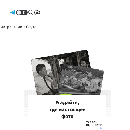
Авторизоваться
 мигрантами в Сеуте
Угадайте,
где настоящее
фото