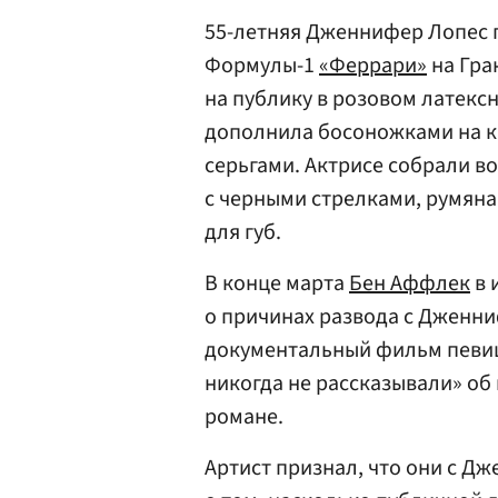
55-летняя Дженнифер Лопес 
Формулы-1
«Феррари»
на Гра
на публику в розовом латекс
дополнила босоножками на к
серьгами. Актрисе собрали в
с черными стрелками, румян
для губ.
В конце марта
Бен Аффлек
в 
о причинах развода с Дженниф
документальный фильм певиц
никогда не рассказывали» об 
романе.
Артист признал, что они с Дж