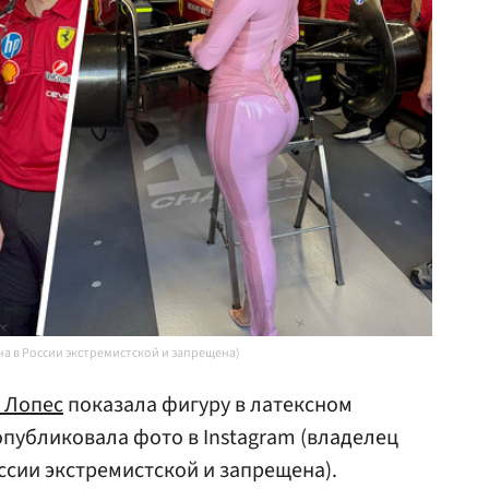
на в России экстремистской и запрещена)
 Лопес
показала фигуру в латексном
публиковала фото в Instagram (владелец
ссии экстремистской и запрещена).