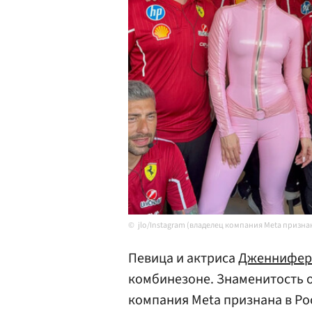
jlo/Instagram (владелец компания Meta призна
Певица и актриса
Дженнифер
комбинезоне. Знаменитость о
компания Meta признана в Ро