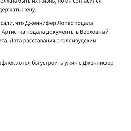
олжна быть их жизнь, но он согласился
ддержать жену.
писали, что Дженнифер Лопес подала
 Артистка подала документы в Верховный
та. Дата расставания с голливудским
Аффлек хотел бы устроить ужин с Дженнифер