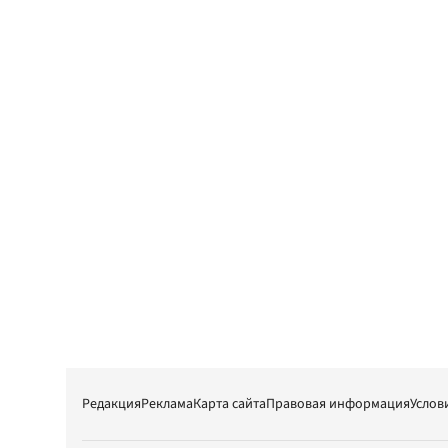
Редакция
Реклама
Карта сайта
Правовая информация
Услов