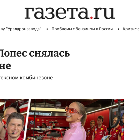
аву "Уралдронзавода"
Проблемы с бензином в России
Кризис с
Лопес снялась
не
тексном комбинезоне