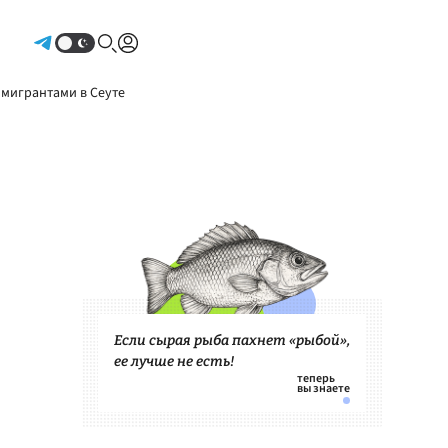
Авторизоваться
 мигрантами в Сеуте
Если сырая рыба пахнет «рыбой»,
ее лучше не есть!