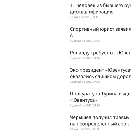
11 человек из бывшего р
дисквалификацию
21 января 2023, 00:42
Спортивный юрист заявил,
А
06 декабря 2022, 12:36
Роналду требует от «Ювен
05 декабря 2022, 14:46
Экс-президент «Ювентуса»
оказались слишком доро
03 декабря 2022, 07:08
Прокуратура Турина выдв
«Ювентуса»
01 декабря 2022, 14:10
Черышев получил травму 
на неопределенный срок
29 ноября 2022, 00:50