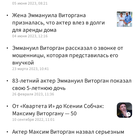
05 июня 2023, 08:21
Жена Эммануила Виторгана
призналась, что актер влез в долги
для аренды дома
04 июня 2023, 12:16
Эммануил Виторган рассказал о звонке от
мошенницы, которая представилась его
внучкой
23 марта 2023, 10:41
83-летний актер Эммануил Виторган показал
свою 5-летнюю дочь
26 февраля 2023, 11:36
От «Квартета И» до Ксении Собчак:
Максиму Виторгану — 50
10 сентября 2022, 11:01
Актер Максим Виторган назвал серьезным