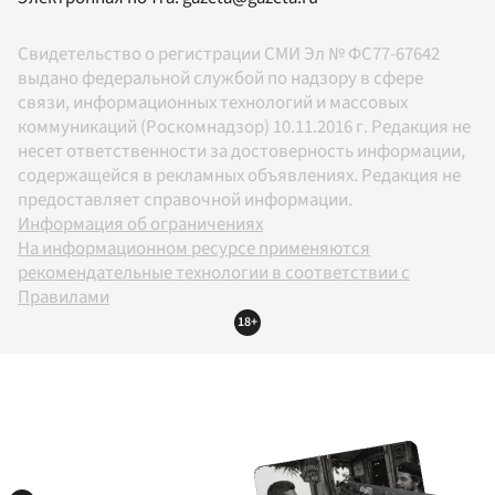
Свидетельство о регистрации СМИ Эл № ФС77-67642
выдано федеральной службой по надзору в сфере
связи, информационных технологий и массовых
коммуникаций (Роскомнадзор) 10.11.2016 г. Редакция не
несет ответственности за достоверность информации,
содержащейся в рекламных объявлениях. Редакция не
предоставляет справочной информации.
Информация об ограничениях
На информационном ресурсе применяются
рекомендательные технологии в соответствии с
Правилами
18+