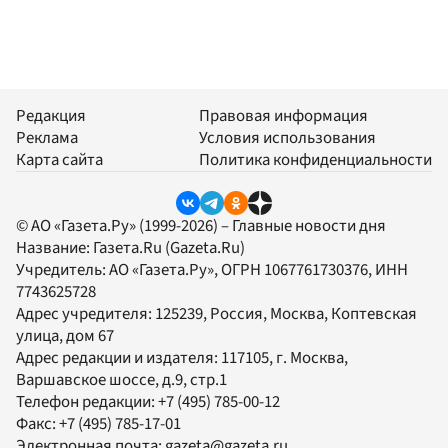
Редакция
Правовая информация
Реклама
Условия использования
Карта сайта
Политика конфиденциальности
© АО «Газета.Ру» (1999-2026) – Главные новости дня
Название:
Газета.Ru
(Gazeta.Ru)
Учредитель:
АО «Газета.Ру»
, ОГРН 1067761730376, ИНН
7743625728
Адрес учредителя: 125239, Россия, Москва, Коптевская
улица, дом 67
Адрес редакции и издателя:
117105
, г.
Москва
,
Варшавское шоссе, д.9, стр.1
Телефон редакции:
+7 (495) 785-00-12
Факс:
+7 (495) 785-17-01
Электронная почта:
gazeta@gazeta.ru