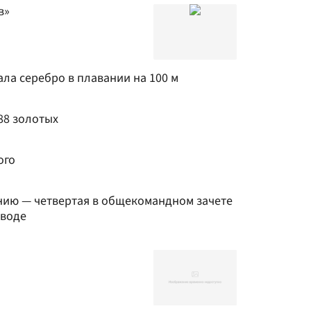
в»
ла серебро в плавании на 100 м
 88 золотых
ого
нию — четвертая в общекомандном зачете
 воде