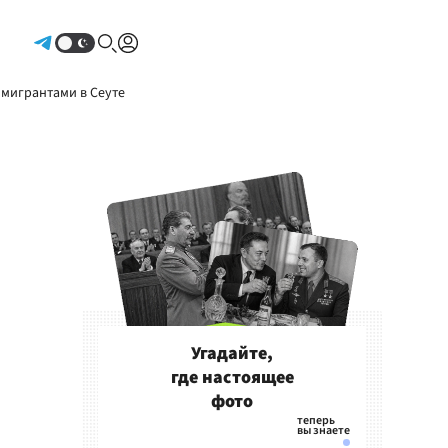
Авторизоваться
 мигрантами в Сеуте
Угадайте,
где настоящее
фото