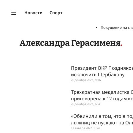
Новости
Спорт
Покушение на гл
Александра Герасименя
Президент ОКР Поздняков
исключить Щербакову
26 декабря 2022, 20:07
Трехкратная медалистка 
приговорена к 12 годам к
26 декабря 2022, 17:43
«Обвинили в том, что я 
лыжниц не пускают на О
11 января 2022, 18:42