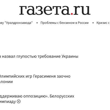
аву "Уралдронзавода"
Проблемы с бензином в России
Кризис с
 назвал глупостью требование Украины
Олимпийских игр Герасименя заочно
олонии
поддерживаю оппозицию». Белорусских
лимпиаду