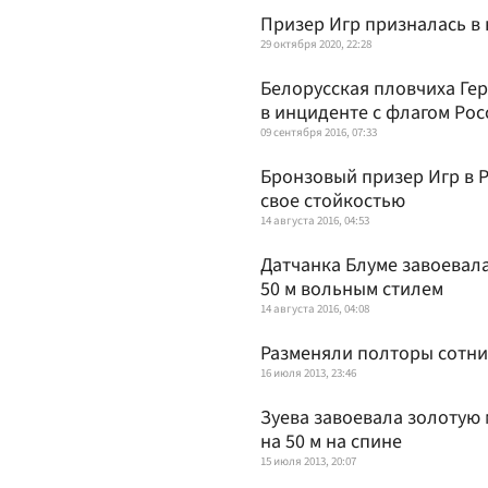
Призер Игр призналась в
29 октября 2020, 22:28
Белорусская пловчиха Г
в инциденте с флагом Рос
09 сентября 2016, 07:33
Бронзовый призер Игр в Р
свое стойкостью
14 августа 2016, 04:53
Датчанка Блуме завоевал
50 м вольным стилем
14 августа 2016, 04:08
Разменяли полторы сотни
16 июля 2013, 23:46
Зуева завоевала золотую
на 50 м на спине
15 июля 2013, 20:07