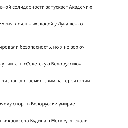
вной солидарности запускает Академию
меня: лояльных людей у Лукашенко
ировали безопасность, но я не верю»
нут читать «Советскую Белоруссию»
 признан экстремистским на территории
очему спорт в Белоруссии умирает
я кикбоксера Кудина в Москву выехали