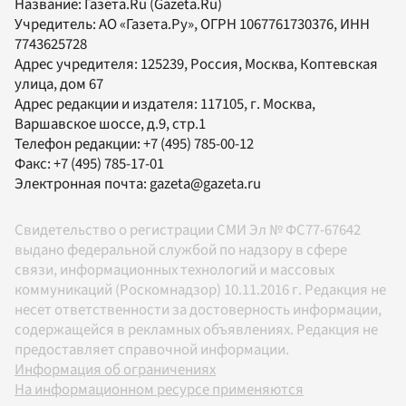
Название:
Газета.Ru
(Gazeta.Ru)
Учредитель:
АО «Газета.Ру»
, ОГРН 1067761730376, ИНН
7743625728
Адрес учредителя: 125239, Россия, Москва, Коптевская
улица, дом 67
Адрес редакции и издателя:
117105
, г.
Москва
,
Варшавское шоссе, д.9, стр.1
Телефон редакции:
+7 (495) 785-00-12
Факс:
+7 (495) 785-17-01
Электронная почта:
gazeta@gazeta.ru
Свидетельство о регистрации СМИ Эл № ФС77-67642
выдано федеральной службой по надзору в сфере
связи, информационных технологий и массовых
коммуникаций (Роскомнадзор) 10.11.2016 г. Редакция не
несет ответственности за достоверность информации,
содержащейся в рекламных объявлениях. Редакция не
предоставляет справочной информации.
Информация об ограничениях
На информационном ресурсе применяются