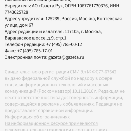
Учредитель:
АО «Газета.Ру»
, ОГРН 1067761730376, ИНН
7743625728
Адрес учредителя: 125239, Россия, Москва, Коптевская
улица, дом 67
Адрес редакции и издателя:
117105
, г.
Москва
,
Варшавское шоссе, д.9, стр.1
Телефон редакции:
+7 (495) 785-00-12
Факс:
+7 (495) 785-17-01
Электронная почта:
gazeta@gazeta.ru
Свидетельство о регистрации СМИ Эл № ФС77-67642
выдано федеральной службой по надзору в сфере
связи, информационных технологий и массовых
коммуникаций (Роскомнадзор) 10.11.2016 г. Редакция не
несет ответственности за достоверность информации,
содержащейся в рекламных объявлениях. Редакция не
предоставляет справочной информации.
Информация об ограничениях
На информационном ресурсе применяются
рекомендательные технологии в соответствии с