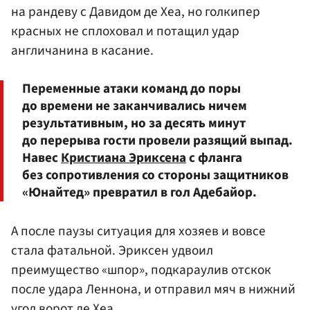
на рандеву с Давидом де Хеа, но голкипер
красных не сплоховал и потащил удар
англичанина в касание.
Переменные атаки команд до поры
до времени не заканчивались ничем
результативным, но за десять минут
до перерыва гости провели разящий выпад.
Навес
Кристиана Эриксена
с фланга
без сопротивления со стороны защитников
«Юнайтед» превратил в гол Адебайор.
А после паузы ситуация для хозяев и вовсе
стала фатальной. Эриксен удвоил
преимущество «шпор», подкараулив отскок
после удара Леннона, и отправил мяч в нижний
угол ворот де Хеа.