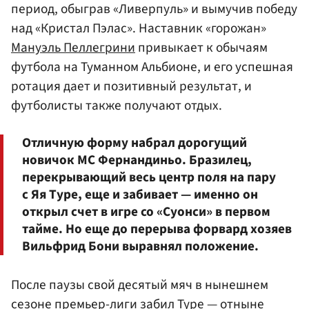
период, обыграв «Ливерпуль» и вымучив победу
над «Кристал Пэлас». Наставник «горожан»
Мануэль Пеллегрини
привыкает к обычаям
футбола на Туманном Альбионе, и его успешная
ротация дает и позитивный результат, и
футболисты также получают отдых.
Отличную форму набрал дорогущий
новичок МС Фернандиньо. Бразилец,
перекрывающий весь центр поля на пару
с Яя Туре, еще и забивает — именно он
открыл счет в игре со «Суонси» в первом
тайме. Но еще до перерыва форвард хозяев
Вильфрид Бони выравнял положение.
После паузы свой десятый мяч в нынешнем
сезоне премьер-лиги забил Туре — отныне