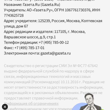
Название:
Газета.Ru
(Gazeta.Ru)
Учредитель:
АО «Газета.Ру»
, ОГРН 1067761730376, ИНН
7743625728
Адрес учредителя: 125239, Россия, Москва, Коптевская
улица, дом 67
Адрес редакции и издателя:
117105
, г.
Москва
,
Варшавское шоссе, д.9, стр.1
Телефон редакции:
+7 (495) 785-00-12
Факс:
+7 (495) 785-17-01
Электронная почта:
gazeta@gazeta.ru
Свидетельство о регистрации СМИ Эл № ФС77-67642
выдано федеральной службой по надзору в сфере
связи, информационных технологий и массовых
коммуникаций (Роскомнадзор) 10.11.2016 г. Редакция не
несет ответственности за достоверность информации,
содержащейся в рекламных объявлениях. Редакция не
предоставляет справочной информации.
Информация об ограничениях
На информационном ресурсе применяются