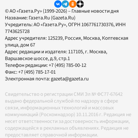
© АО «Газета.Ру» (1999-2026) – Главные новости дня
Название:
Газета.Ru
(Gazeta.Ru)
Учредитель:
АО «Газета.Ру»
, ОГРН 1067761730376, ИНН
7743625728
Адрес учредителя: 125239, Россия, Москва, Коптевская
улица, дом 67
Адрес редакции и издателя:
117105
, г.
Москва
,
Варшавское шоссе, д.9, стр.1
Телефон редакции:
+7 (495) 785-00-12
Факс:
+7 (495) 785-17-01
Электронная почта:
gazeta@gazeta.ru
Свидетельство о регистрации СМИ Эл № ФС77-67642
выдано федеральной службой по надзору в сфере
связи, информационных технологий и массовых
коммуникаций (Роскомнадзор) 10.11.2016 г. Редакция не
несет ответственности за достоверность информации,
содержащейся в рекламных объявлениях. Редакция не
предоставляет справочной информации.