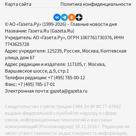
Карта сайта
Политика конфиденциальности
© АО «Газета.Ру» (1999-2026) – Главные новости дня
Название:
Газета.Ru
(Gazeta.Ru)
Учредитель:
АО «Газета.Ру»
, ОГРН 1067761730376, ИНН
7743625728
Адрес учредителя: 125239, Россия, Москва, Коптевская
улица, дом 67
Адрес редакции и издателя:
117105
, г.
Москва
,
Варшавское шоссе, д.9, стр.1
Телефон редакции:
+7 (495) 785-00-12
Факс:
+7 (495) 785-17-01
Электронная почта:
gazeta@gazeta.ru
Свидетельство о регистрации СМИ Эл № ФС77-67642
выдано федеральной службой по надзору в сфере
связи, информационных технологий и массовых
коммуникаций (Роскомнадзор) 10.11.2016 г. Редакция не
несет ответственности за достоверность информации,