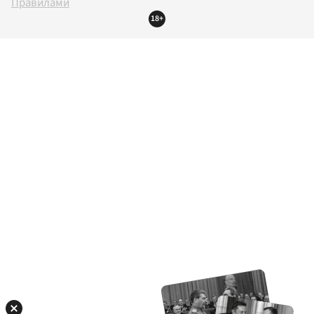
Правилами
18+