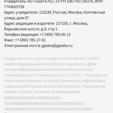
Учредитель:
АО «Газета.Ру»
, ОГРН 1067761730376, ИНН
7743625728
Адрес учредителя: 125239, Россия, Москва, Коптевская
улица, дом 67
Адрес редакции и издателя:
117105
, г.
Москва
,
Варшавское шоссе, д.9, стр.1
Телефон редакции:
+7 (495) 785-00-12
Факс:
+7 (495) 785-17-01
Электронная почта:
gazeta@gazeta.ru
Свидетельство о регистрации СМИ Эл № ФС77-67642
выдано федеральной службой по надзору в сфере
связи, информационных технологий и массовых
коммуникаций (Роскомнадзор) 10.11.2016 г. Редакция не
несет ответственности за достоверность информации,
содержащейся в рекламных объявлениях. Редакция не
предоставляет справочной информации.
Информация об ограничениях
На информационном ресурсе применяются
рекомендательные технологии в соответствии с