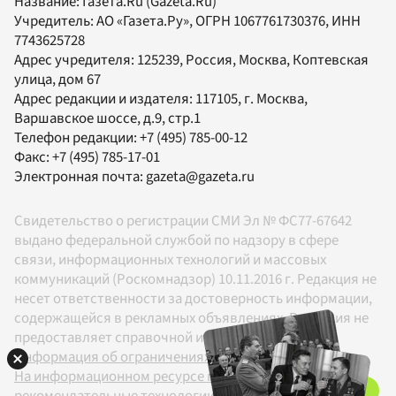
Название:
Газета.Ru
(Gazeta.Ru)
Учредитель:
АО «Газета.Ру»
, ОГРН 1067761730376, ИНН
7743625728
Адрес учредителя: 125239, Россия, Москва, Коптевская
улица, дом 67
Адрес редакции и издателя:
117105
, г.
Москва
,
Варшавское шоссе, д.9, стр.1
Телефон редакции:
+7 (495) 785-00-12
Факс:
+7 (495) 785-17-01
Электронная почта:
gazeta@gazeta.ru
Свидетельство о регистрации СМИ Эл № ФС77-67642
выдано федеральной службой по надзору в сфере
связи, информационных технологий и массовых
коммуникаций (Роскомнадзор) 10.11.2016 г. Редакция не
несет ответственности за достоверность информации,
содержащейся в рекламных объявлениях. Редакция не
предоставляет справочной информации.
Информация об ограничениях
На информационном ресурсе применяются