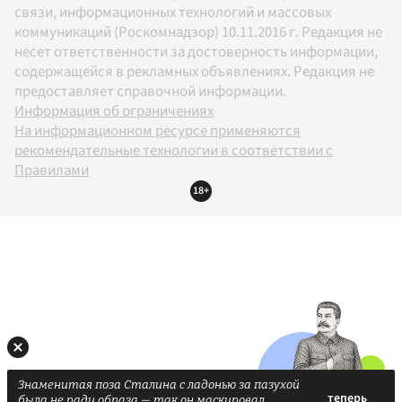
связи, информационных технологий и массовых
коммуникаций (Роскомнадзор) 10.11.2016 г. Редакция не
несет ответственности за достоверность информации,
содержащейся в рекламных объявлениях. Редакция не
предоставляет справочной информации.
Информация об ограничениях
На информационном ресурсе применяются
рекомендательные технологии в соответствии с
Правилами
18+
Знаменитая поза Сталина с ладонью за пазухой
была не ради образа — так он маскировал