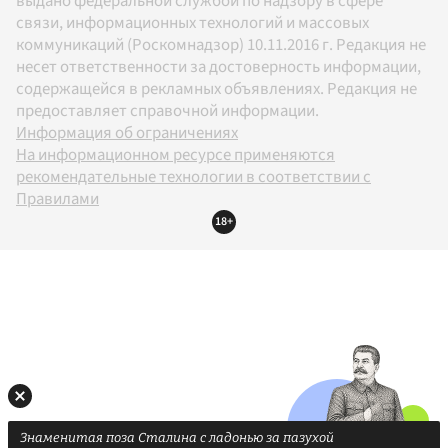
выдано федеральной службой по надзору в сфере
связи, информационных технологий и массовых
коммуникаций (Роскомнадзор) 10.11.2016 г. Редакция не
несет ответственности за достоверность информации,
содержащейся в рекламных объявлениях. Редакция не
предоставляет справочной информации.
Информация об ограничениях
На информационном ресурсе применяются
рекомендательные технологии в соответствии с
Правилами
18+
Знаменитая поза Сталина с ладонью за пазухой