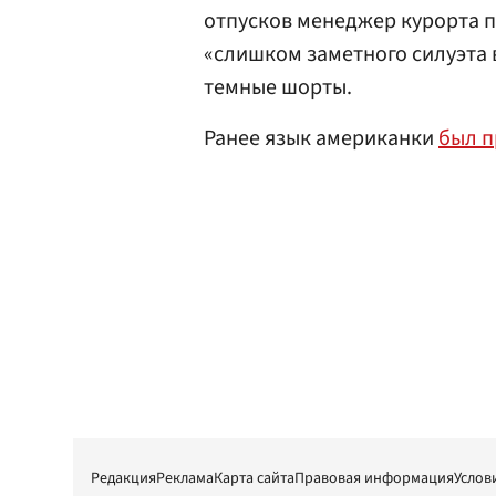
отпусков менеджер курорта п
«слишком заметного силуэта в
темные шорты.
Ранее язык американки
был п
Редакция
Реклама
Карта сайта
Правовая информация
Услов