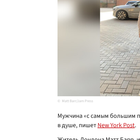
Matt Barr/Jam Press
Мужчина «с самым большим пе
в душе, пишет
New York Post
.
Житель
Лондона
Мэтт Барр
, 