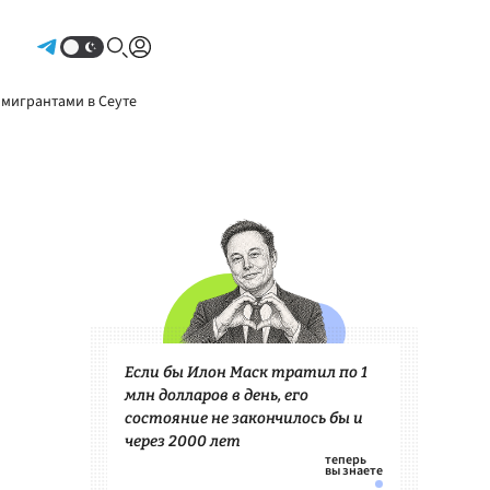
Авторизоваться
 мигрантами в Сеуте
Если бы Илон Маск тратил по 1
млн долларов в день, его
состояние не закончилось бы и
через 2000 лет