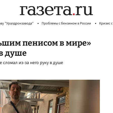
аву "Уралдронзавода"
Проблемы с бензином в России
Кризис с
ьшим пенисом в мире»
 в душе
 сломал из-за него руку в душе