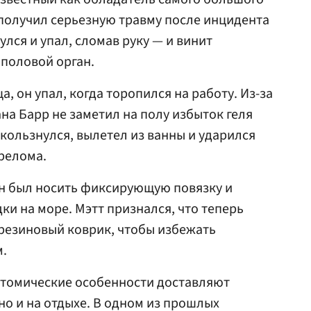
, получил серьезную травму после инцидента
лся и упал, сломав руку — и винит
половой орган.
а, он упал, когда торопился на работу. Из-за
на Барр не заметил на полу избыток геля
скользнулся, вылетел из ванны и ударился
ерелома.
н был носить фиксирующую повязку и
ки на море. Мэтт признался, что теперь
резиновый коврик, чтобы избежать
м.
атомические особенности доставляют
 но и на отдыхе. В одном из прошлых