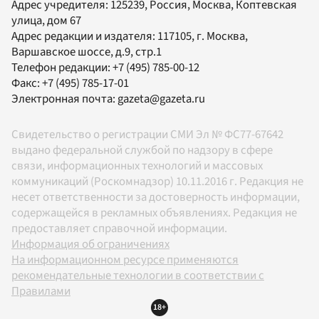
Адрес учредителя: 125239, Россия, Москва, Коптевская
улица, дом 67
Адрес редакции и издателя:
117105
, г.
Москва
,
Варшавское шоссе, д.9, стр.1
Телефон редакции:
+7 (495) 785-00-12
Факс:
+7 (495) 785-17-01
Электронная почта:
gazeta@gazeta.ru
Свидетельство о регистрации СМИ Эл № ФС77-67642
выдано федеральной службой по надзору в сфере
связи, информационных технологий и массовых
коммуникаций (Роскомнадзор) 10.11.2016 г. Редакция не
несет ответственности за достоверность информации,
содержащейся в рекламных объявлениях. Редакция не
предоставляет справочной информации.
Информация об ограничениях
На информационном ресурсе применяются
рекомендательные технологии в соответствии с
Правилами
18+