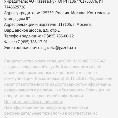
Учредитель:
АО «Газета.Ру»
, ОГРН 1067761730376, ИНН
7743625728
Адрес учредителя: 125239, Россия, Москва, Коптевская
улица, дом 67
Адрес редакции и издателя:
117105
, г.
Москва
,
Варшавское шоссе, д.9, стр.1
Телефон редакции:
+7 (495) 785-00-12
Факс:
+7 (495) 785-17-01
Электронная почта:
gazeta@gazeta.ru
Свидетельство о регистрации СМИ Эл № ФС77-67642
выдано федеральной службой по надзору в сфере
связи, информационных технологий и массовых
коммуникаций (Роскомнадзор) 10.11.2016 г. Редакция не
несет ответственности за достоверность информации,
содержащейся в рекламных объявлениях. Редакция не
предоставляет справочной информации.
Информация об ограничениях
На информационном ресурсе применяются
рекомендательные технологии в соответствии с