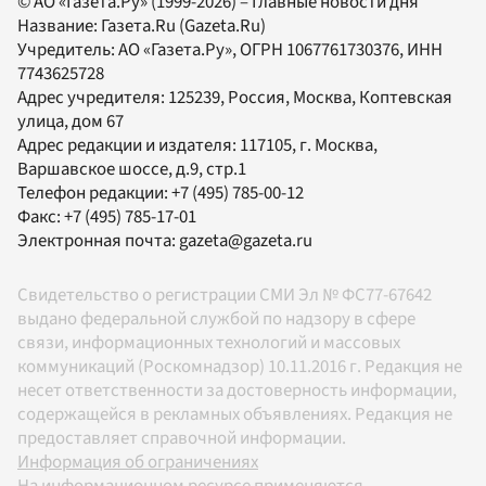
© АО «Газета.Ру» (1999-2026) – Главные новости дня
Название:
Газета.Ru
(Gazeta.Ru)
Учредитель:
АО «Газета.Ру»
, ОГРН 1067761730376, ИНН
7743625728
Адрес учредителя: 125239, Россия, Москва, Коптевская
улица, дом 67
Адрес редакции и издателя:
117105
, г.
Москва
,
Варшавское шоссе, д.9, стр.1
Телефон редакции:
+7 (495) 785-00-12
Факс:
+7 (495) 785-17-01
Электронная почта:
gazeta@gazeta.ru
Свидетельство о регистрации СМИ Эл № ФС77-67642
выдано федеральной службой по надзору в сфере
связи, информационных технологий и массовых
коммуникаций (Роскомнадзор) 10.11.2016 г. Редакция не
несет ответственности за достоверность информации,
содержащейся в рекламных объявлениях. Редакция не
предоставляет справочной информации.
Информация об ограничениях